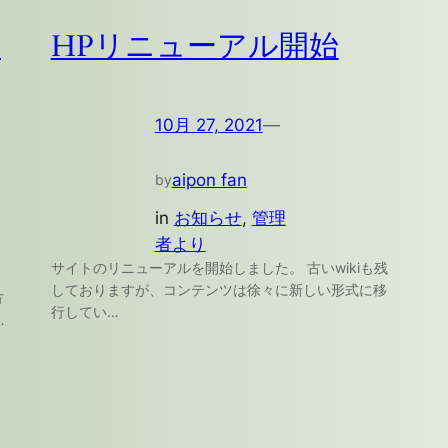
い
HPリニューアル開始
10月 27, 2021
—
aipon fan
by
in
お知らせ
, 
管理
者より
サイトのリニューアルを開始しました。 古いwikiも残
しておりますが、コンテンツは徐々に新しい形式に移
方
行してい…
…