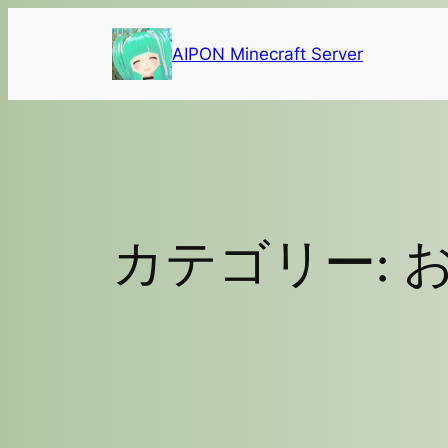
内
容
AIPON Minecraft Server
を
ス
キ
ッ
プ
カテゴリー: